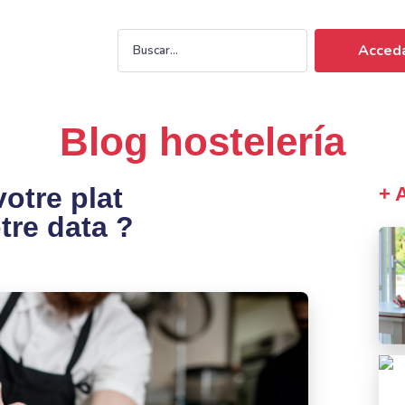
Acceda
Blog hostelería
otre plat
+ 
tre data ?