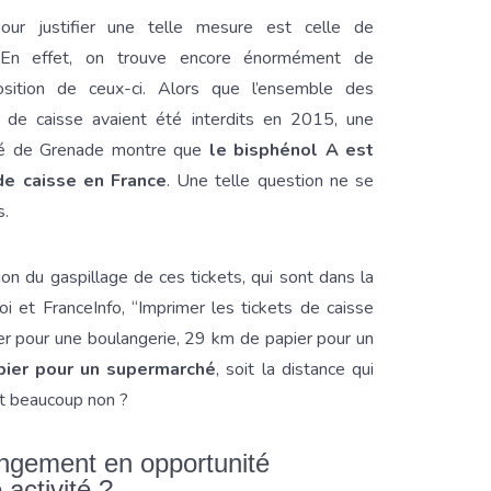
ur justifier une telle mesure est celle de
 En effet, on trouve encore énormément de
osition de ceux-ci. Alors que l’ensemble des
 de caisse avaient été interdits en 2015, une
ité de Grenade montre que
le bisphénol A est
e caisse en France
. Une telle question ne se
s.
n du gaspillage de ces tickets, qui sont dans la
oi et FranceInfo, “Imprimer les tickets de caisse
er pour une boulangerie, 29 km de papier pour un
ier pour un supermarché
, soit la distance qui
it beaucoup non ?
ngement en opportunité
e activité ?