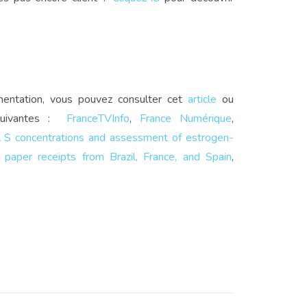
mentation, vous pouvez consulter cet
article
ou
 suivantes :
FranceTVInfo
,
France Numérique
,
l S concentrations and assessment of estrogen-
l paper receipts from Brazil, France, and Spain
,