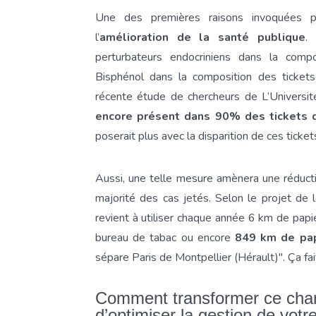
Une des premières raisons invoquées po
l’
amélioration de la santé publique
.
perturbateurs endocriniens dans la comp
Bisphénol dans la composition des tickets
récente étude de chercheurs de L’Univers
encore présent dans 90% des tickets d
poserait plus avec la disparition de ces ticket
Aussi, une telle mesure amènera une réductio
majorité des cas jetés. Selon le projet de l
revient à utiliser chaque année 6 km de papi
bureau de tabac ou encore
849 km de pap
sépare Paris de Montpellier (Hérault)". Ça fa
Comment transformer ce cha
d’optimiser la gestion de votr