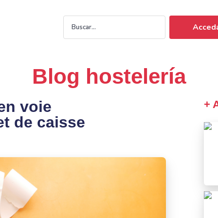
Acceda
Blog hostelería
en voie
+ 
ket de caisse