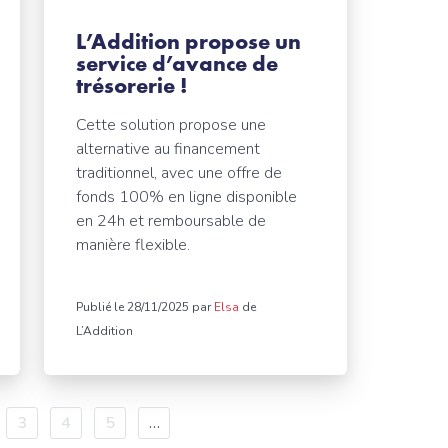
L’Addition propose un
service d’avance de
trésorerie !
Cette solution propose une
alternative au financement
traditionnel, avec une offre de
fonds 100% en ligne disponible
en 24h et remboursable de
manière flexible.
Publié le 28/11/2025 par
Elsa
de
L’Addition
ge
Page
3
Page
4
Page
5
…