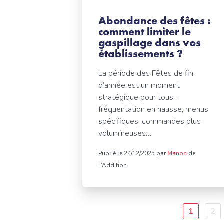
Abondance des fêtes :
comment limiter le
gaspillage dans vos
établissements ?
La période des Fêtes de fin
d’année est un moment
stratégique pour tous :
fréquentation en hausse, menus
spécifiques, commandes plus
volumineuses…
Publié le 24/12/2025 par
Manon
de
L’Addition
Pagination
Page
1
Pa
2
courante