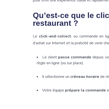
pour offrir une expérience fluide et rapidemen
Qu’est-ce que le cli
restaurant ?
Le
click-and-collect
, ou commande en lign
d’achat sur Internet et la praticité de venir
Le client
passe commande
depuis v
règle en ligne (ou sur place).
Il sélectionne un
créneau horaire
de réc
Votre équipe
prépare la commande
e