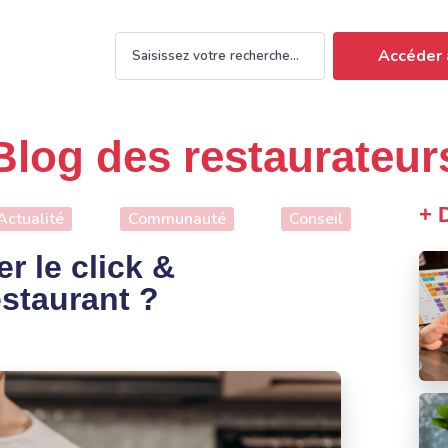
Accéder 
Blog des restaurateur
+ 
Actualité
Communauté
Conseil
r le click &
estaurant ?