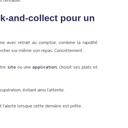
t rentable.
ck-and-collect pour un
e avec retrait au comptoir, combine la rapidité
 chercher soi-même son repas. Concrètement :
otre
site
ou une
application
, choisit ses plats et
upération, évitant ainsi l’attente.
t l’alerte lorsque cette dernière est prête.