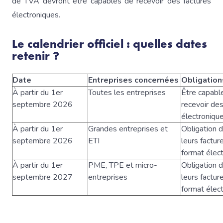
de TVA devront être capables de recevoir des factures
électroniques.
Le calendrier officiel : quelles dates
retenir ?
Date
Entreprises concernées
Obligation
À partir du 1er
Toutes les entreprises
Être capabl
septembre 2026
recevoir des
électroniqu
À partir du 1er
Grandes entreprises et
Obligation 
septembre 2026
ETI
leurs factur
format élec
À partir du 1er
PME, TPE et micro-
Obligation 
septembre 2027
entreprises
leurs factur
format élec