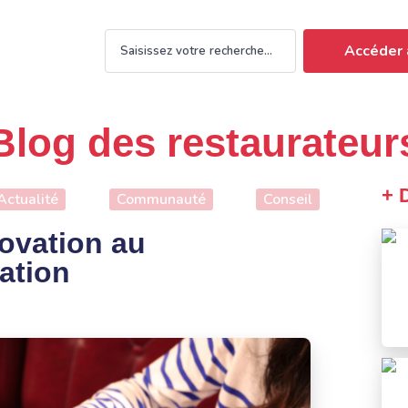
Accéder 
Blog des restaurateur
+ 
Actualité
Communauté
Conseil
novation au
ration