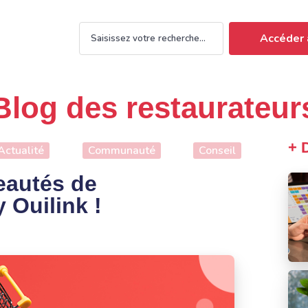
Accéder 
Blog des restaurateur
+ 
Actualité
Communauté
Conseil
eautés de
 Ouilink !