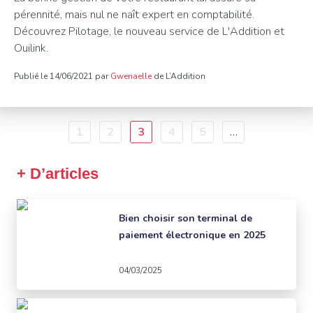
pérennité, mais nul ne naît expert en comptabilité.
Découvrez Pilotage, le nouveau service de L'Addition et
Ouilink.
Publié le 14/06/2021 par
Gwenaelle
de L’Addition
Pagination
Page
1
Page
2
Page
3
Page
4
Page
5
…
courante
+ D’articles
Bien choisir son terminal de
paiement électronique en 2025
04/03/2025