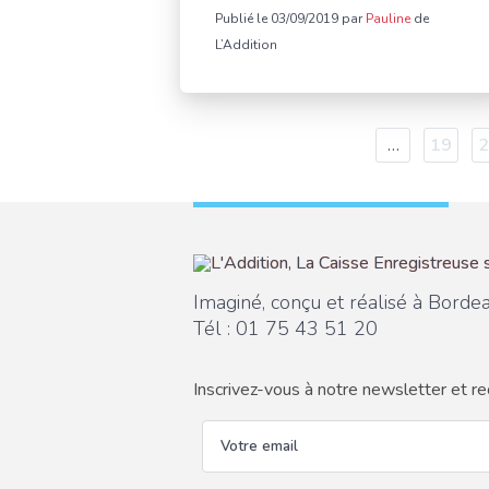
Publié le 03/09/2019 par
Pauline
de
L’Addition
Pagination
…
Page
19
P
2
Imaginé, conçu et réalisé à Borde
Tél :
01 75 43 51 20
Inscrivez-vous à notre newsletter et re
email