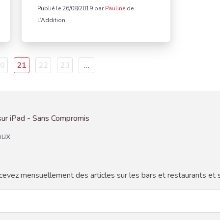
Publié le 26/08/2019 par
Pauline
de
L’Addition
age
0
Page
21
Page
22
Page
23
…
courante
aux
cevez mensuellement des articles sur les bars et restaurants et s