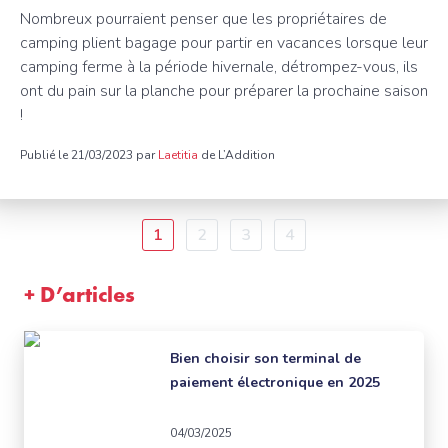
Nombreux pourraient penser que les propriétaires de
camping plient bagage pour partir en vacances lorsque leur
camping ferme à la période hivernale, détrompez-vous, ils
ont du pain sur la planche pour préparer la prochaine saison
!
Publié le 21/03/2023 par
Laetitia
de L’Addition
Pagination
Page
1
Page
2
Page
3
Page
4
courante
+ D’articles
Bien choisir son terminal de
paiement électronique en 2025
04/03/2025