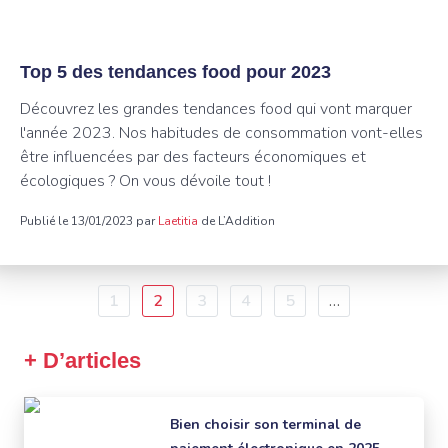
Top 5 des tendances food pour 2023
Découvrez les grandes tendances food qui vont marquer
l'année 2023. Nos habitudes de consommation vont-elles
être influencées par des facteurs économiques et
écologiques ? On vous dévoile tout !
Publié le 13/01/2023 par
Laetitia
de L’Addition
Pagination
Page
1
Page
2
Page
3
Page
4
Page
5
…
courante
+ D’articles
Bien choisir son terminal de