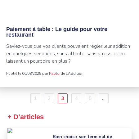
Paiement à table : Le guide pour votre
restaurant
Saviez-vous que vos clients pouvaient régler leur addition
en quelques secondes, sans attente, sans stress, et en
laissant un pourboire en plus ?
Publié le 06/08/2025 par
Paolo
de L’Addition
Pagination
Page
1
Page
2
Page
3
Page
4
Page
5
…
courante
+ D’articles
Bien choisir son terminal de